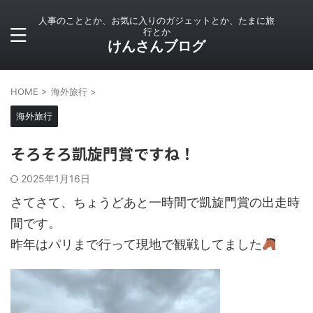
人事のこととか、お気に入りのガジェットとか、たまに旅
行とか
けんさんブログ
HOME
>
海外旅行
>
海外旅行
そろそろ凱旋門賞ですね！
2025年1月16日
さてさて、ちょうどあと一時間で凱旋門賞の出走時
間です。
昨年はパリまで行って現地で観戦してました