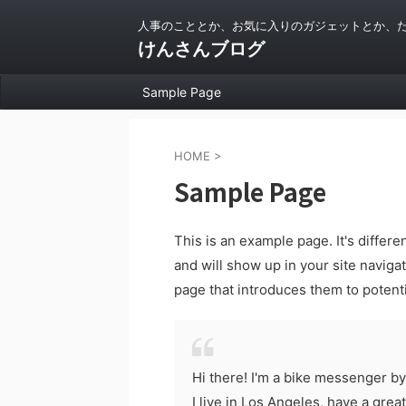
人事のこととか、お気に入りのガジェットとか、
けんさんブログ
Sample Page
HOME
>
Sample Page
This is an example page. It's differe
and will show up in your site naviga
page that introduces them to potentia
Hi there! I'm a bike messenger by 
I live in Los Angeles, have a grea